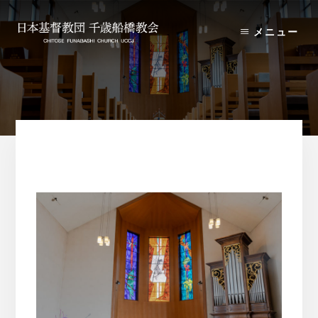
Skip
Skip
to
to
メニュー
content
primary
sidebar