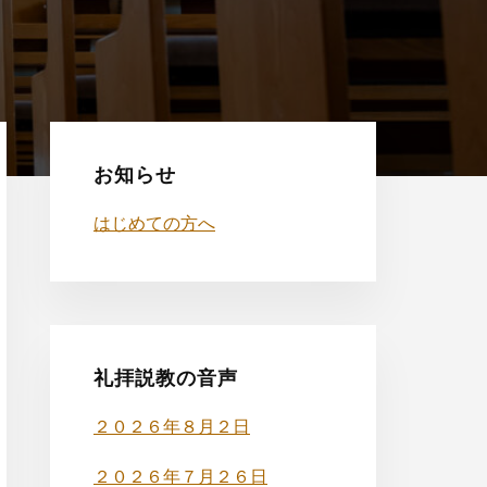
最
初
お知らせ
の
はじめての方へ
サ
イ
ド
礼拝説教の音声
バ
２０２６年８月２日
ー
２０２６年７月２６日