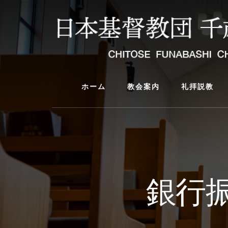
Skip
Skip
to
to
content
primary
sidebar
ホーム
教会案内
礼拝説教
銀行