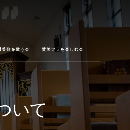
讃美歌を歌う会
賛美フラを楽しむ会
ついて