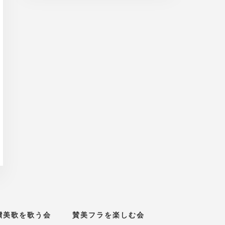
讃美歌を歌う会
賛美フラを楽しむ会