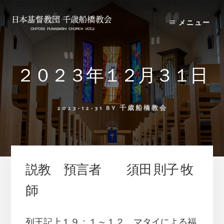
Skip
Skip
to
to
メニュー
content
primary
sidebar
２０２３年１２月３１日
2023-12-31
BY
千歳船橋教会
説教 預言者 須田 則子 牧
師
列王記上１９：１～１２、マタイによる福