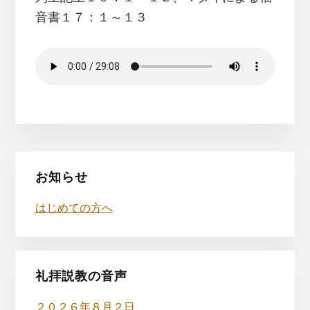
音書１７：１～１３
最
お知らせ
初
はじめての方へ
の
サ
イ
礼拝説教の音声
２０２６年８月２日