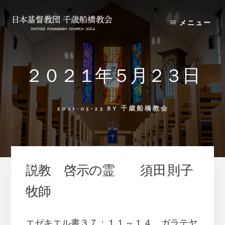
Skip
Skip
to
to
メニュー
content
primary
sidebar
２０２１年５月２３日
2021-05-23
BY
千歳船橋教会
説教 啓示の霊 須田 則子
牧師
エゼキエル書３７：１１～１４、ガラテヤ