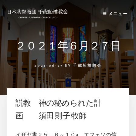
Skip
Skip
to
to
メニュー
content
primary
sidebar
２０２１年６月２７日
2021-06-27
BY
千歳船橋教会
説教 神の秘められた計
画 須田 則子 牧師
イザヤ書２５：６～１０a、エフェソの信