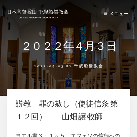
Skip
Skip
to
to
メニュー
content
primary
sidebar
２０２２年４月３日
2022-04-03
BY
千歳船橋教会
説教 罪の赦し（使徒信条 第
１２回） 山畑 譲 牧師
ヨエル書３：１～５、エフェソの信徒への