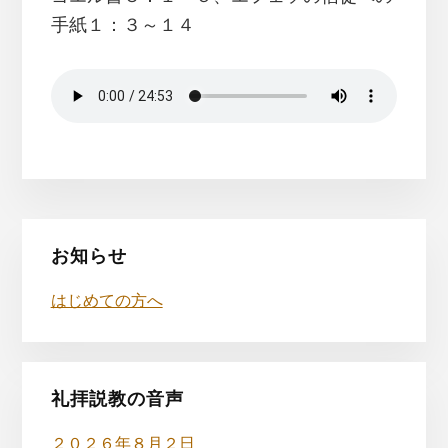
手紙１：３～１４
最
お知らせ
初
はじめての方へ
の
サ
イ
礼拝説教の音声
２０２６年８月２日