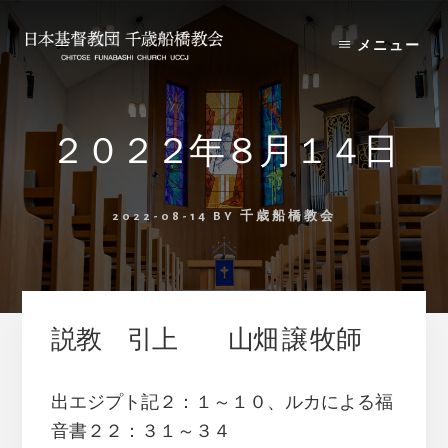
Skip
Skip
to
to
メニュー
content
primary
sidebar
２０２２年８月１４日
2022-08-14
BY
千歳船橋教会
説教 引上 山畑 譲 牧師
出エジプト記２：１～１０、ルカによる福
音書２２：３１～３４