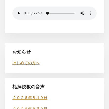
最
お知らせ
初
はじめての方へ
の
サ
イ
礼拝説教の音声
ド
２０２６年８月９日