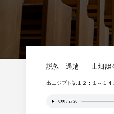
説教 過越 山畑 譲 
出エジプト記１２：１～１４