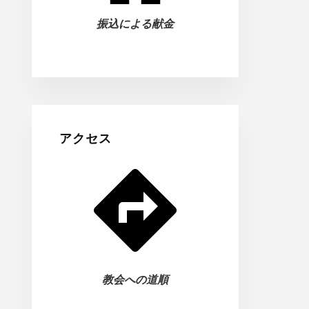
振込による献金
アクセス
教会への道順