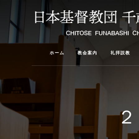
Skip
Skip
to
to
content
primary
sidebar
ホーム
教会案内
礼拝説教
２