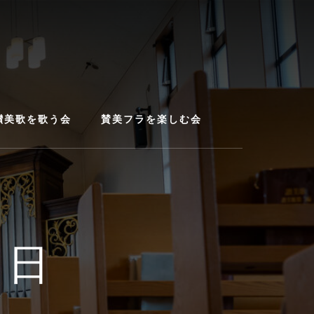
讃美歌を歌う会
賛美フラを楽しむ会
８日