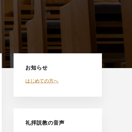
最
初
お知らせ
の
はじめての方へ
サ
イ
ド
礼拝説教の音声