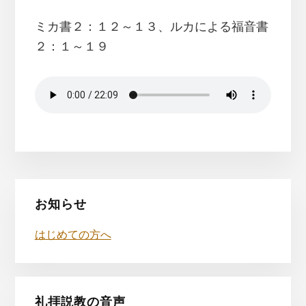
ミカ書２：１２～１３、ルカによる福音書
２：１～１９
最
お知らせ
初
はじめての方へ
の
サ
礼拝説教の音声