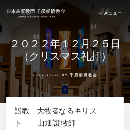
Skip
Skip
to
to
メニュー
content
primary
sidebar
２０２２年１２月２５日
（クリスマス礼拝）
2022-12-20
BY
千歳船橋教会
説教 大牧者なるキリス
ト 山畑 譲 牧師