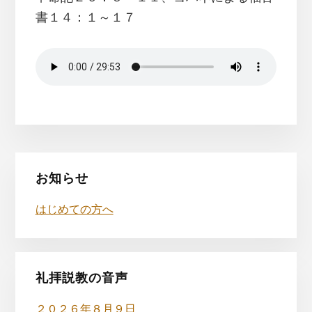
書１４：１～１７
最
お知らせ
初
はじめての方へ
の
サ
イ
礼拝説教の音声
２０２６年８月９日