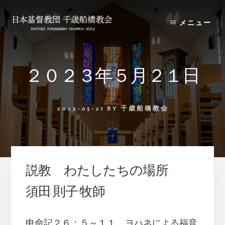
Skip
Skip
to
to
メニュー
content
primary
sidebar
２０２３年５月２１日
2023-05-21
BY
千歳船橋教会
説教 わたしたちの場所
須田 則子 牧師
申命記２６：５～１１、ヨハネによる福音