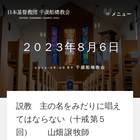
Skip
Skip
to
to
メニュー
content
primary
sidebar
２０２３年８月６日
2023-08-06
BY
千歳船橋教会
説教 主の名をみだりに唱え
てはならない（十戒 第５
回） 山畑 譲 牧師