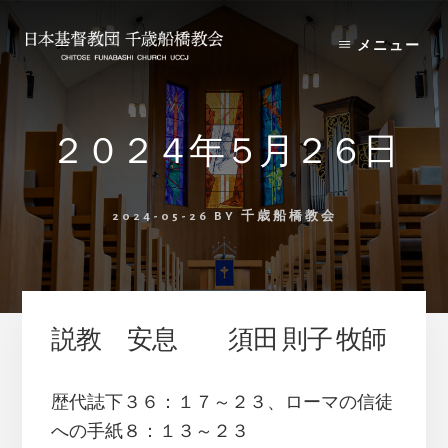
Skip
Skip
to
to
メニュー
content
primary
sidebar
２０２４年５月２６日
2024-05-26
BY
千歳船橋教会
説教 安息 須田 則子 牧師
歴代誌下３６：１７～２３、ローマの信徒
への手紙８：１３～２３