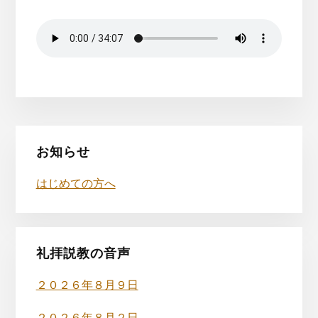
最
お知らせ
初
はじめての方へ
の
サ
イ
礼拝説教の音声
ド
２０２６年８月９日