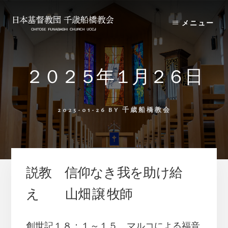
Skip
Skip
to
to
メニュー
content
primary
sidebar
２０２５年１月２６日
2025-01-26
BY
千歳船橋教会
説教 信仰なき我を助け給
え 山畑 譲 牧師
創世記１８：１～１５、マルコによる福音