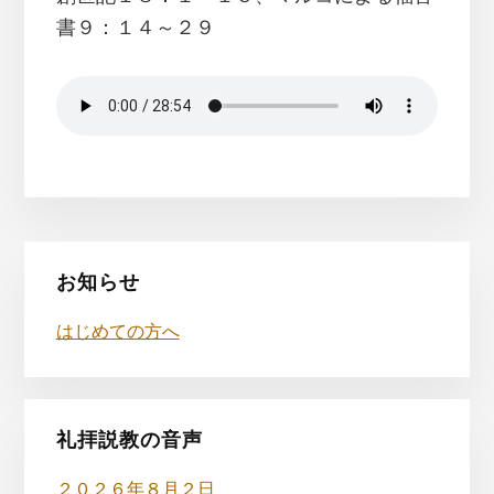
書９：１４～２９
最
お知らせ
初
はじめての方へ
の
サ
イ
礼拝説教の音声
２０２６年８月２日