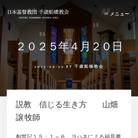
Skip
Skip
to
to
メニュー
content
primary
sidebar
２０２５年４月２０日
2025-04-20
BY
千歳船橋教会
説教 信じる生き方 山畑
譲 牧師
創世記１５：１～６、ヨハネによる福音書