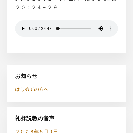
２０：２４～２９
最
お知らせ
初
はじめての方へ
の
サ
イ
礼拝説教の音声
２０２６年８月９日