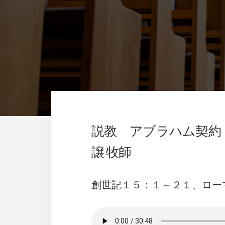
説教 アブラハム契約
譲 牧師
創世記１５：１～２１、ロー