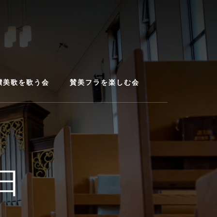
讃美歌を歌う会
賛美フラを楽しむ会
日