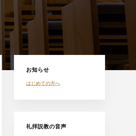
最
初
お知らせ
の
はじめての方へ
サ
イ
ド
礼拝説教の音声