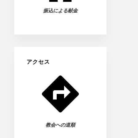
振込による献金
アクセス
教会への道順