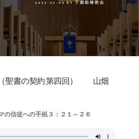
2025-07-06
BY
千歳船橋教会
（聖書の契約 第四回） 山畑
マの信徒への手紙３：２１～２６