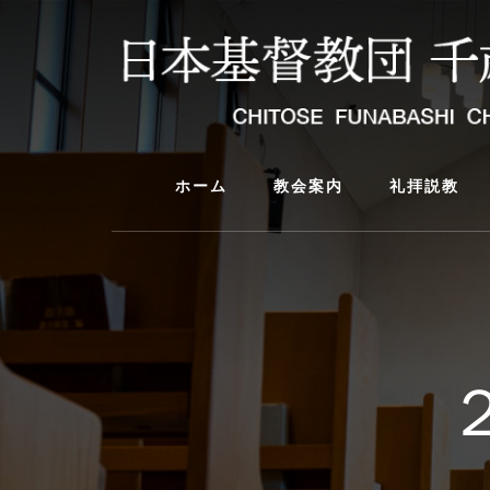
Skip
Skip
to
to
content
primary
sidebar
ホーム
教会案内
礼拝説教