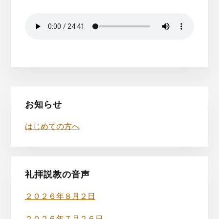
最
お知らせ
初
はじめての方へ
の
サ
イ
礼拝説教の音声
ド
２０２６年８月２日