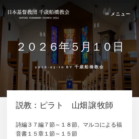
Skip
Skip
to
to
メニュー
content
primary
sidebar
２０２６年５月１０日
2026-05-10
BY
千歳船橋教会
説教：ピラト 山畑 譲 牧師
詩編３７編７節～１８節、マルコによる福
音書１５章１節～１５節