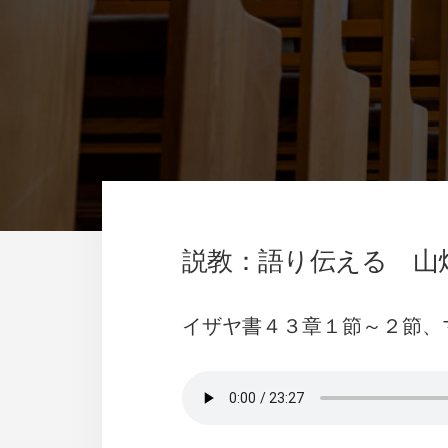
説教：語り伝える 山畑
イザヤ書４３章１節～２節、