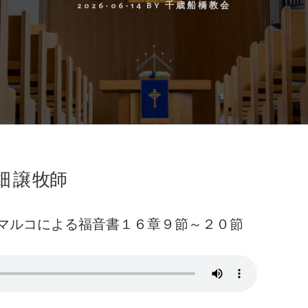
2026-06-14
BY
千歳船橋教会
 譲 牧師
マルコによる福音書１６章９節～２０節