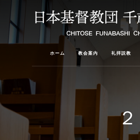
Skip
Skip
to
to
content
primary
sidebar
ホーム
教会案内
礼拝説教
２