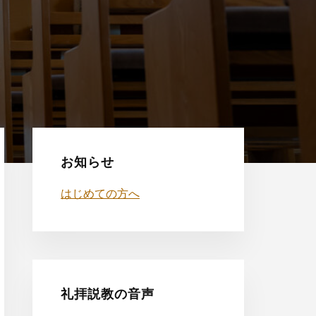
最
初
お知らせ
の
はじめての方へ
サ
イ
ド
礼拝説教の音声