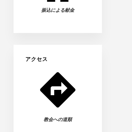
振込による献金
アクセス
教会への道順