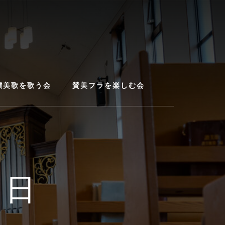
讃美歌を歌う会
賛美フラを楽しむ会
４日